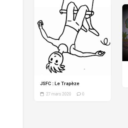
JSFC : Le Trapèze
27 mars 2020
0