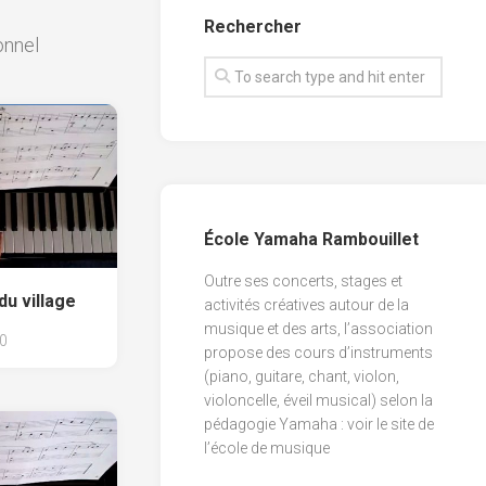
1
défi
Rechercher
culture
onnel
Pianoforte
musicale
2
défi
Pianoforte
technique
3
pianistique
Pianoforte
défi
4
transposition
défi
École Yamaha Rambouillet
composition
Outre ses concerts, stages et
du village
activités créatives autour de la
musique et des arts, l’association
0
propose des cours d’instruments
(piano, guitare, chant, violon,
violoncelle, éveil musical) selon la
pédagogie Yamaha : voir
le site de
l’école de musique