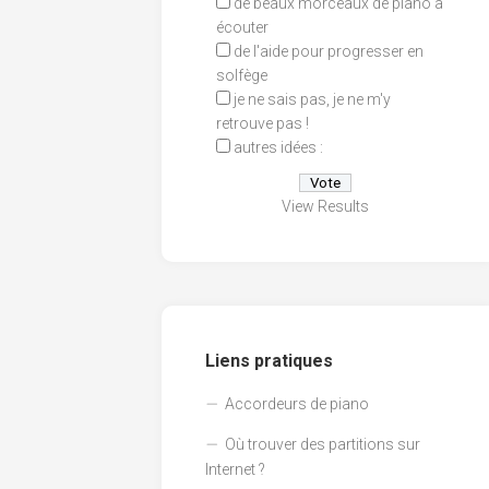
de beaux morceaux de piano à
écouter
de l'aide pour progresser en
solfège
je ne sais pas, je ne m'y
retrouve pas !
autres idées :
View Results
Liens pratiques
Accordeurs de piano
Où trouver des partitions sur
Internet ?