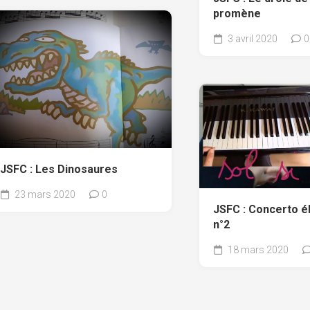
promène
3 avril 2020
0
JSFC : Les Dinosaures
23 mars 2020
0
JSFC : Concerto é
n°2
18 mars 2020