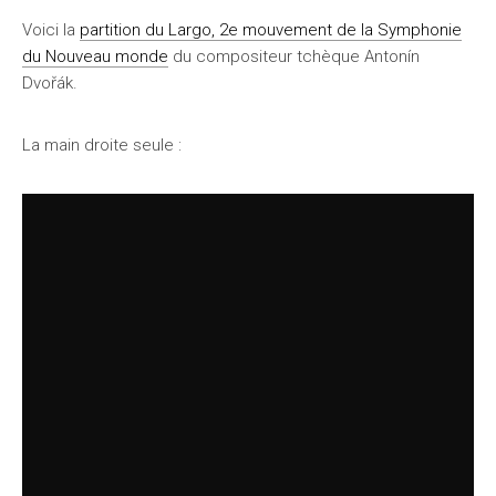
Voici la
partition du Largo, 2e mouvement de la Symphonie
du Nouveau monde
du compositeur tchèque Antonín
Dvořák.
La main droite seule :