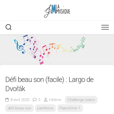
Skip
to
content
Défi beau son (facile) : Largo de
Dvořák
8 avril 2020
3
Hélène
Challenge piano
défi beau son
partitions
Pianoforte 1